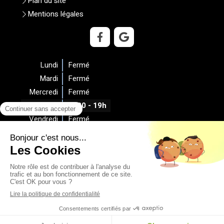
Plan du site
Mentions légales
Lundi
Fermé
Mardi
Fermé
Mercredi
Fermé
Jeudi
9h30 - 19h
Vendredi
Fermé
Samedi
9h30 - 17h
Dimanche
Fermé
Prendre rendez-vous
Création et référencement du site par Simplébo